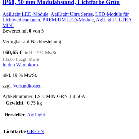
IP68, 50 mm Modulabstand, Lichtfarbe Grün
AgiLight LED-Module
,
AgiLight Ultra Series
,
LED-Module für
Lichtwerbeanlagen
,
PREMIUM LED-Module
,
AgiLight ULTRA
MINI
Bewertet mit
0
von 5
Verfügbar auf Nachbestellung
160,65
€
135,00
€
zzgl. MwSt.
In den Warenkorb
inkl. 19 % MwSt.
zzgl.
Versandkosten
Artikelnummer:
LS-UMIN-GRN-L4-50A
Gewicht
0,75 kg
Hersteller
AgiLight
Lichtfarbe
GREEN