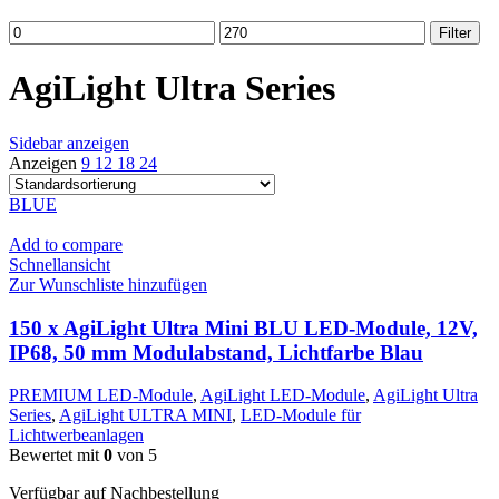
Min.
Max.
Filter
Preis
Preis
AgiLight Ultra Series
Sidebar anzeigen
Anzeigen
9
12
18
24
BLUE
Add to compare
Schnellansicht
Zur Wunschliste hinzufügen
150 x AgiLight Ultra Mini BLU LED-Module, 12V,
IP68, 50 mm Modulabstand, Lichtfarbe Blau
PREMIUM LED-Module
,
AgiLight LED-Module
,
AgiLight Ultra
Series
,
AgiLight ULTRA MINI
,
LED-Module für
Lichtwerbeanlagen
Bewertet mit
0
von 5
Verfügbar auf Nachbestellung