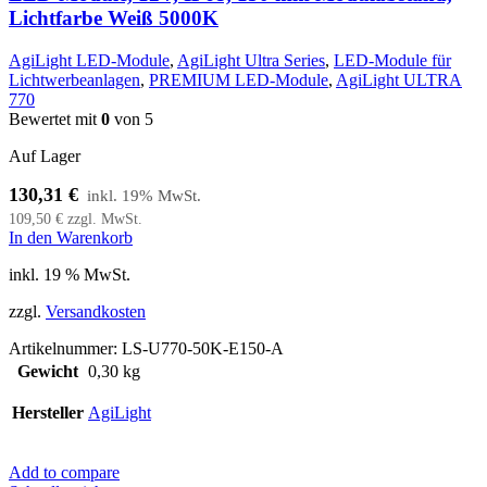
Lichtfarbe Weiß 5000K
AgiLight LED-Module
,
AgiLight Ultra Series
,
LED-Module für
Lichtwerbeanlagen
,
PREMIUM LED-Module
,
AgiLight ULTRA
770
Bewertet mit
0
von 5
Auf Lager
130,31
€
109,50
€
zzgl. MwSt.
In den Warenkorb
inkl. 19 % MwSt.
zzgl.
Versandkosten
Artikelnummer:
LS-U770-50K-E150-A
Gewicht
0,30 kg
Hersteller
AgiLight
Add to compare