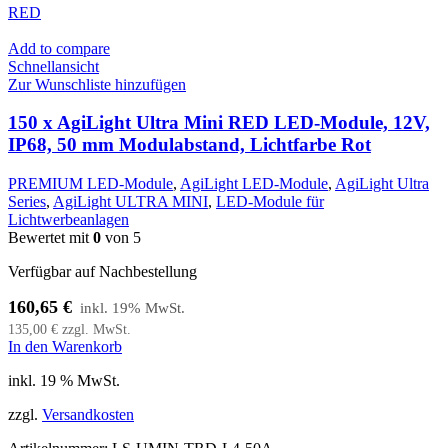
RED
Add to compare
Schnellansicht
Zur Wunschliste hinzufügen
150 x AgiLight Ultra Mini RED LED-Module, 12V,
IP68, 50 mm Modulabstand, Lichtfarbe Rot
PREMIUM LED-Module
,
AgiLight LED-Module
,
AgiLight Ultra
Series
,
AgiLight ULTRA MINI
,
LED-Module für
Lichtwerbeanlagen
Bewertet mit
0
von 5
Verfügbar auf Nachbestellung
160,65
€
135,00
€
zzgl. MwSt.
In den Warenkorb
inkl. 19 % MwSt.
zzgl.
Versandkosten