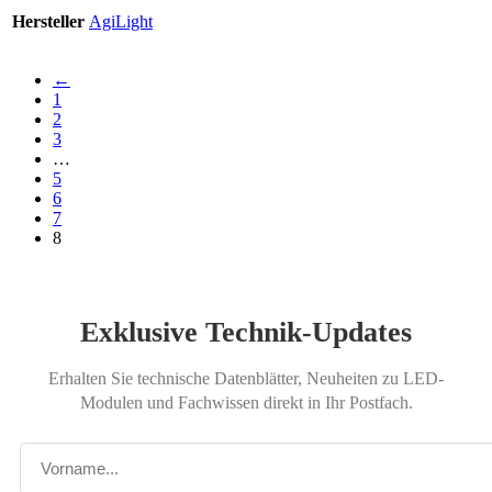
Hersteller
AgiLight
←
1
2
3
…
5
6
7
8
Exklusive Technik-Updates
Erhalten Sie technische Datenblätter, Neuheiten zu LED-
Modulen und Fachwissen direkt in Ihr Postfach.