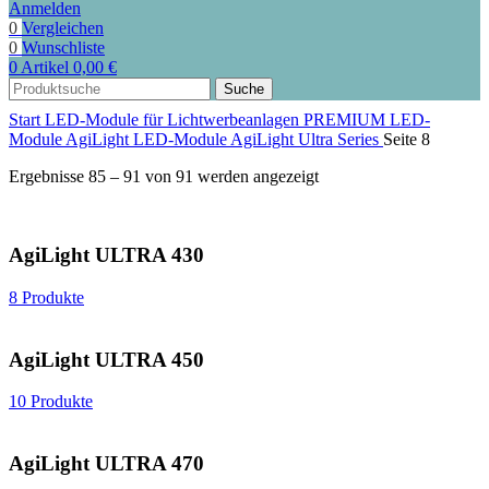
Anmelden
0
Vergleichen
0
Wunschliste
0
Artikel
0,00
€
Suche
Start
LED-Module für Lichtwerbeanlagen
PREMIUM LED-
Module
AgiLight LED-Module
AgiLight Ultra Series
Seite 8
Ergebnisse 85 – 91 von 91 werden angezeigt
AgiLight ULTRA 430
8 Produkte
AgiLight ULTRA 450
10 Produkte
AgiLight ULTRA 470