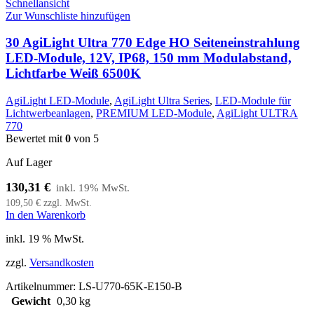
Schnellansicht
Zur Wunschliste hinzufügen
30 AgiLight Ultra 770 Edge HO Seiteneinstrahlung
LED-Module, 12V, IP68, 150 mm Modulabstand,
Lichtfarbe Weiß 6500K
AgiLight LED-Module
,
AgiLight Ultra Series
,
LED-Module für
Lichtwerbeanlagen
,
PREMIUM LED-Module
,
AgiLight ULTRA
770
Bewertet mit
0
von 5
Auf Lager
130,31
€
109,50
€
zzgl. MwSt.
In den Warenkorb
inkl. 19 % MwSt.
zzgl.
Versandkosten
Artikelnummer:
LS-U770-65K-E150-B
Gewicht
0,30 kg