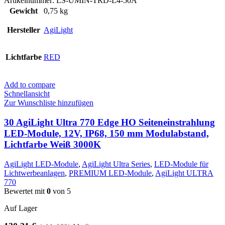
Artikelnummer:
LS-UMIN-TRD-L4-50A
Gewicht
0,75 kg
Hersteller
AgiLight
Lichtfarbe
RED
Add to compare
Schnellansicht
Zur Wunschliste hinzufügen
30 AgiLight Ultra 770 Edge HO Seiteneinstrahlung
LED-Module, 12V, IP68, 150 mm Modulabstand,
Lichtfarbe Weiß 3000K
AgiLight LED-Module
,
AgiLight Ultra Series
,
LED-Module für
Lichtwerbeanlagen
,
PREMIUM LED-Module
,
AgiLight ULTRA
770
Bewertet mit
0
von 5
Auf Lager