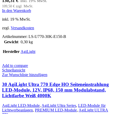
130,31
€
109,50
€
zzgl. MwSt.
In den Warenkorb
inkl. 19 % MwSt.
zzgl.
Versandkosten
Artikelnummer:
LS-U770-30K-E150-B
Gewicht
0,30 kg
Hersteller
AgiLight
Add to compare
Schnellansicht
Zur Wunschliste hinzufügen
30 AgiLight Ultra 770 Edge HO Seiteneinstrahlung
LED-Module, 12V, IP68, 150 mm Modulabstand,
Lichtfarbe Weiß 4000K
AgiLight LED-Module
,
AgiLight Ultra Series
,
LED-Module für
Lichtwerbeanlagen
,
PREMIUM LED-Module
,
AgiLight ULTRA