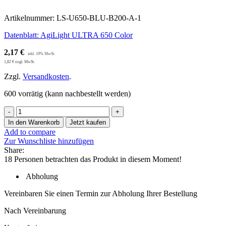
Artikelnummer:
LS-U650-BLU-B200-A-1
Datenblatt: AgiLight ULTRA 650 Color
2,17
€
1,82
€
zzgl. MwSt.
Zzgl.
Versandkosten
.
600 vorrätig (kann nachbestellt werden)
1
x
In den Warenkorb
Jetzt kaufen
AgiLight
Add to compare
Ultra
Zur Wunschliste hinzufügen
650
Share:
BLU
18
Personen betrachten das Produkt in diesem Moment!
LED-
Modul,
Abholung
12V,
IP68,
Vereinbaren Sie einen Termin zur Abholung Ihrer Bestellung
200
mm
Nach Vereinbarung
Modulabstand,