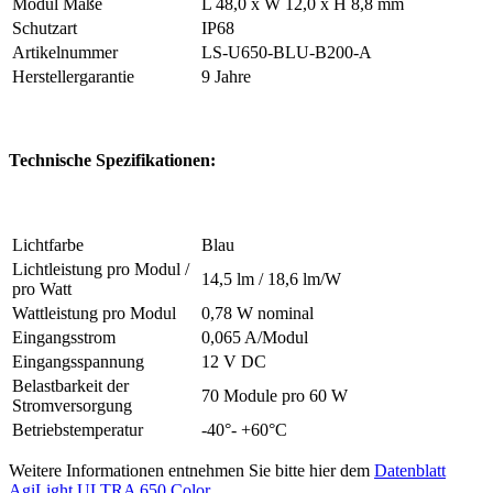
Modul Maße
L 48,0 x W 12,0 x H 8,8 mm
Schutzart
IP68
Artikelnummer
LS-U650-BLU-B200-A
Herstellergarantie
9 Jahre
Technische Spezifikationen:
Lichtfarbe
Blau
Lichtleistung pro Modul /
14,5 lm / 18,6 lm/W
pro Watt
Wattleistung pro Modul
0,78 W nominal
Eingangsstrom
0,065 A/Modul
Eingangsspannung
12 V DC
Belastbarkeit der
70 Module pro 60 W
Stromversorgung
Betriebstemperatur
-40°- +60°C
Weitere Informationen entnehmen Sie bitte hier dem
Datenblatt
AgiLight ULTRA 650 Color
.