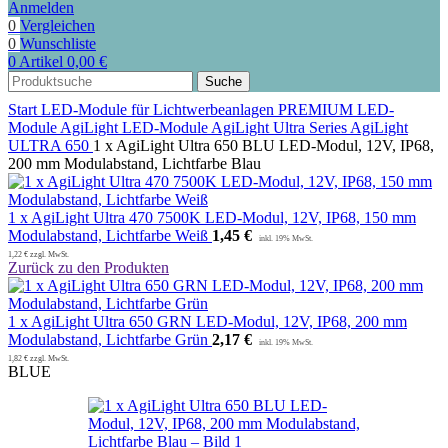
Anmelden
0
Vergleichen
0
Wunschliste
0
Artikel
0,00
€
Suche
Start
LED-Module für Lichtwerbeanlagen
PREMIUM LED-
Module
AgiLight LED-Module
AgiLight Ultra Series
AgiLight
ULTRA 650
1 x AgiLight Ultra 650 BLU LED-Modul, 12V, IP68,
200 mm Modulabstand, Lichtfarbe Blau
1 x AgiLight Ultra 470 7500K LED-Modul, 12V, IP68, 150 mm
Modulabstand, Lichtfarbe Weiß
1,45
€
1,22
€
zzgl. MwSt.
Zurück zu den Produkten
1 x AgiLight Ultra 650 GRN LED-Modul, 12V, IP68, 200 mm
Modulabstand, Lichtfarbe Grün
2,17
€
1,82
€
zzgl. MwSt.
BLUE