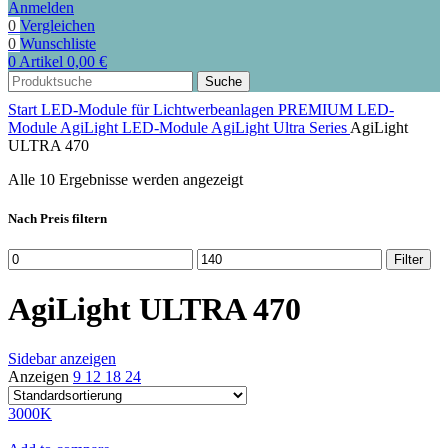
Anmelden
0
Vergleichen
0
Wunschliste
0
Artikel
0,00
€
Suche
Start
LED-Module für Lichtwerbeanlagen
PREMIUM LED-
Module
AgiLight LED-Module
AgiLight Ultra Series
AgiLight
ULTRA 470
Alle 10 Ergebnisse werden angezeigt
Nach Preis filtern
Min.
Max.
Filter
Preis
Preis
AgiLight ULTRA 470
Sidebar anzeigen
Anzeigen
9
12
18
24
3000K