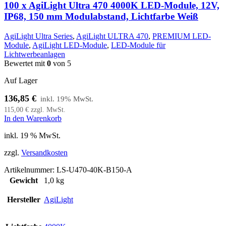
100 x AgiLight Ultra 470 4000K LED-Module, 12V,
IP68, 150 mm Modulabstand, Lichtfarbe Weiß
AgiLight Ultra Series
,
AgiLight ULTRA 470
,
PREMIUM LED-
Module
,
AgiLight LED-Module
,
LED-Module für
Lichtwerbeanlagen
Bewertet mit
0
von 5
Auf Lager
136,85
€
115,00
€
zzgl. MwSt.
In den Warenkorb
inkl. 19 % MwSt.
zzgl.
Versandkosten
Artikelnummer:
LS-U470-40K-B150-A
Gewicht
1,0 kg
Hersteller
AgiLight