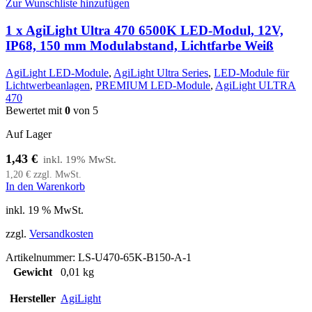
Zur Wunschliste hinzufügen
1 x AgiLight Ultra 470 6500K LED-Modul, 12V,
IP68, 150 mm Modulabstand, Lichtfarbe Weiß
AgiLight LED-Module
,
AgiLight Ultra Series
,
LED-Module für
Lichtwerbeanlagen
,
PREMIUM LED-Module
,
AgiLight ULTRA
470
Bewertet mit
0
von 5
Auf Lager
1,43
€
1,20
€
zzgl. MwSt.
In den Warenkorb
inkl. 19 % MwSt.
zzgl.
Versandkosten
Artikelnummer:
LS-U470-65K-B150-A-1
Gewicht
0,01 kg
Hersteller
AgiLight