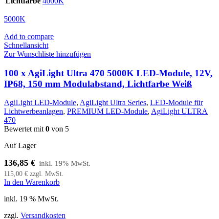
Lichtfarbe
4000K
5000K
Add to compare
Schnellansicht
Zur Wunschliste hinzufügen
100 x AgiLight Ultra 470 5000K LED-Module, 12V,
IP68, 150 mm Modulabstand, Lichtfarbe Weiß
AgiLight LED-Module
,
AgiLight Ultra Series
,
LED-Module für
Lichtwerbeanlagen
,
PREMIUM LED-Module
,
AgiLight ULTRA
470
Bewertet mit
0
von 5
Auf Lager
136,85
€
115,00
€
zzgl. MwSt.
In den Warenkorb
inkl. 19 % MwSt.
zzgl.
Versandkosten