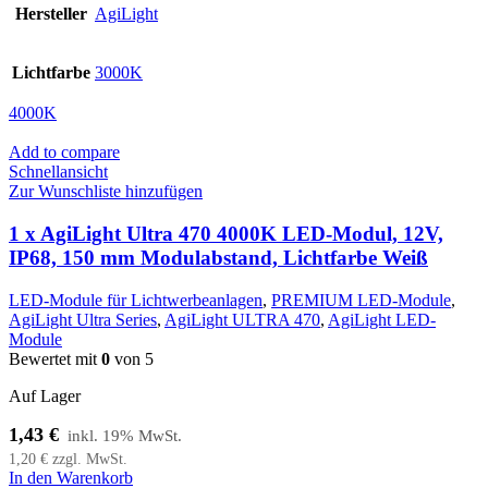
Hersteller
AgiLight
Lichtfarbe
3000K
4000K
Add to compare
Schnellansicht
Zur Wunschliste hinzufügen
1 x AgiLight Ultra 470 4000K LED-Modul, 12V,
IP68, 150 mm Modulabstand, Lichtfarbe Weiß
LED-Module für Lichtwerbeanlagen
,
PREMIUM LED-Module
,
AgiLight Ultra Series
,
AgiLight ULTRA 470
,
AgiLight LED-
Module
Bewertet mit
0
von 5
Auf Lager
1,43
€
1,20
€
zzgl. MwSt.
In den Warenkorb