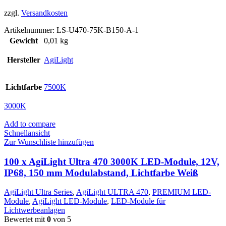
zzgl.
Versandkosten
Artikelnummer:
LS-U470-75K-B150-A-1
Gewicht
0,01 kg
Hersteller
AgiLight
Lichtfarbe
7500K
3000K
Add to compare
Schnellansicht
Zur Wunschliste hinzufügen
100 x AgiLight Ultra 470 3000K LED-Module, 12V,
IP68, 150 mm Modulabstand, Lichtfarbe Weiß
AgiLight Ultra Series
,
AgiLight ULTRA 470
,
PREMIUM LED-
Module
,
AgiLight LED-Module
,
LED-Module für
Lichtwerbeanlagen
Bewertet mit
0
von 5