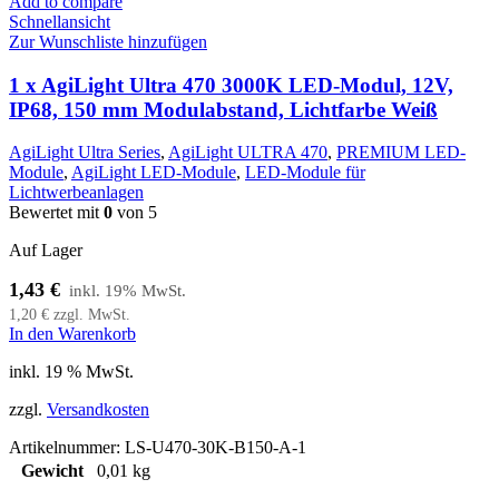
Add to compare
Schnellansicht
Zur Wunschliste hinzufügen
1 x AgiLight Ultra 470 3000K LED-Modul, 12V,
IP68, 150 mm Modulabstand, Lichtfarbe Weiß
AgiLight Ultra Series
,
AgiLight ULTRA 470
,
PREMIUM LED-
Module
,
AgiLight LED-Module
,
LED-Module für
Lichtwerbeanlagen
Bewertet mit
0
von 5
Auf Lager
1,43
€
1,20
€
zzgl. MwSt.
In den Warenkorb
inkl. 19 % MwSt.
zzgl.
Versandkosten
Artikelnummer:
LS-U470-30K-B150-A-1
Gewicht
0,01 kg