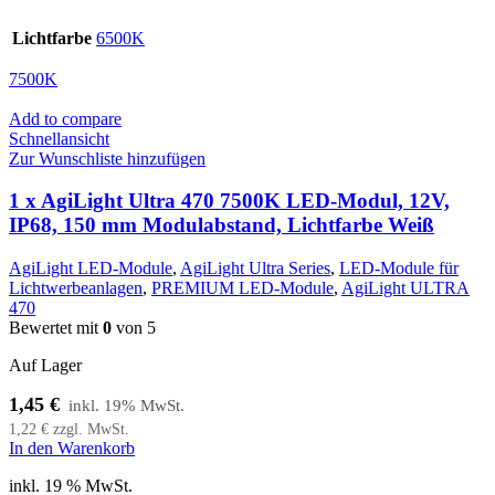
Lichtfarbe
6500K
7500K
Add to compare
Schnellansicht
Zur Wunschliste hinzufügen
1 x AgiLight Ultra 470 7500K LED-Modul, 12V,
IP68, 150 mm Modulabstand, Lichtfarbe Weiß
AgiLight LED-Module
,
AgiLight Ultra Series
,
LED-Module für
Lichtwerbeanlagen
,
PREMIUM LED-Module
,
AgiLight ULTRA
470
Bewertet mit
0
von 5
Auf Lager
1,45
€
1,22
€
zzgl. MwSt.
In den Warenkorb
inkl. 19 % MwSt.