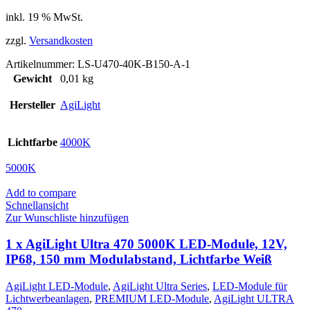
inkl. 19 % MwSt.
zzgl.
Versandkosten
Artikelnummer:
LS-U470-40K-B150-A-1
Gewicht
0,01 kg
Hersteller
AgiLight
Lichtfarbe
4000K
5000K
Add to compare
Schnellansicht
Zur Wunschliste hinzufügen
1 x AgiLight Ultra 470 5000K LED-Module, 12V,
IP68, 150 mm Modulabstand, Lichtfarbe Weiß
AgiLight LED-Module
,
AgiLight Ultra Series
,
LED-Module für
Lichtwerbeanlagen
,
PREMIUM LED-Module
,
AgiLight ULTRA