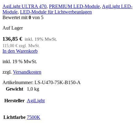
AgiLight ULTRA 470
,
PREMIUM LED-Module
,
AgiLight LED-
Module
,
LED-Module für Lichtwerbeanlagen
Bewertet mit
0
von 5
Auf Lager
136,85
€
115,00
€
zzgl. MwSt.
In den Warenkorb
inkl. 19 % MwSt.
zzgl.
Versandkosten
Artikelnummer:
LS-U470-75K-B150-A
Gewicht
1,0 kg
Hersteller
AgiLight
Lichtfarbe
7500K