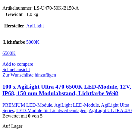
Artikelnummer:
LS-U470-50K-B150-A
Gewicht
1,0 kg
Hersteller
AgiLight
Lichtfarbe
5000K
6500K
Add to compare
Schnellansicht
Zur Wunschliste hinzufügen
100 x AgiLight Ultra 470 6500K LED-Module, 12V,
IP68, 150 mm Modulabstand, Lichtfarbe Weiß
PREMIUM LED-Module
,
AgiLight LED-Module
,
AgiLight Ultra
Series
,
LED-Module für Lichtwerbeanlagen
,
AgiLight ULTRA 470
Bewertet mit
0
von 5
Auf Lager