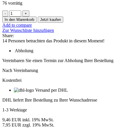
76 vorrätig
1
x
In den Warenkorb
Jetzt kaufen
AgiLight
Add to compare
Ultra
Zur Wunschliste hinzufügen
770
Share:
Edge
14
Personen betrachten das Produkt in diesem Moment!
HO
Seiteneinstrahlung
Abholung
LED-
Modul,
Vereinbaren Sie einen Termin zur Abholung Ihrer Bestellung
12V,
IP68,
Nach Vereinbarung
150
Kostenfrei
mm
Modulabstand,
Versand per DHL
Lichtfarbe
Weiß
DHL liefert Ihre Bestellung zu Ihrer Wunschadresse
4000K
Menge
1-3 Werktage
9,46 EUR inkl. 19% MwSt.
7,95 EUR zzgl. 19% MwSt.