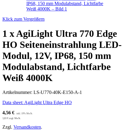
Klick zum Vergrößern
1 x AgiLight Ultra 770 Edge
HO Seiteneinstrahlung LED-
Modul, 12V, IP68, 150 mm
Modulabstand, Lichtfarbe
Weiß 4000K
Artikelnummer:
LS-U770-40K-E150-A-1
Data sheet: AgiLight Ultra Edge HO
4,56
€
3,83
€
zzgl. MwSt.
Zzgl.
Versandkosten
.