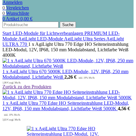
Anmelden
0
Vergleichen
0
Wunschliste
0
Artikel
0,00
€
Suche
Start
LED-Module für Lichtwerbeanlagen
PREMIUM LED-
Module
AgiLight LED-Module
AgiLight Ultra Series
AgiLight
ULTRA 770
1 x AgiLight Ultra 770 Edge HO Seiteneinstrahlung
LED-Modul, 12V, IP68, 150 mm Modulabstand, Lichtfarbe Weiß
4000K
1 x AgiLight Ultra 670 5000K LED-Module, 12V, IP68, 250 mm
Modulabstand, Lichtfarbe Weiß
2,26
€
1,90
€
zzgl. MwSt.
Zurück zu den Produkten
1 x AgiLight Ultra 770 Edge HO Seiteneinstrahlung LED-Modul,
12V, IP68, 150 mm Modulabstand, Lichtfarbe Weiß 5000K
4,56
€
3,83
€
zzgl. MwSt.