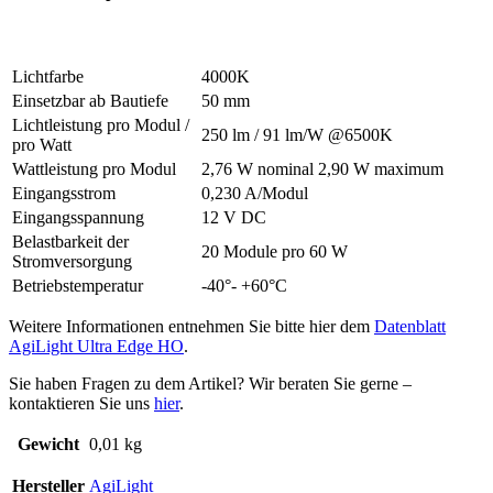
Lichtfarbe
4000K
Einsetzbar ab Bautiefe
50 mm
Lichtleistung pro Modul /
250 lm / 91 lm/W @6500K
pro Watt
Wattleistung pro Modul
2,76 W nominal 2,90 W maximum
Eingangsstrom
0,230 A/Modul
Eingangsspannung
12 V DC
Belastbarkeit der
20 Module pro 60 W
Stromversorgung
Betriebstemperatur
-40°- +60°C
Weitere Informationen entnehmen Sie bitte hier dem
Datenblatt
AgiLight Ultra Edge HO
.
Sie haben Fragen zu dem Artikel? Wir beraten Sie gerne –
kontaktieren Sie uns
hier
.
Gewicht
0,01 kg
Hersteller
AgiLight