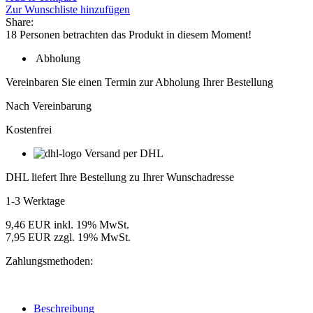
Pro
Zur Wunschliste hinzufügen
Premium
Share:
4
18
Personen betrachten das Produkt in diesem Moment!
SO
7100K
Abholung
LED-
Modul,
Vereinbaren Sie einen Termin zur Abholung Ihrer Bestellung
24V,
IP68,
Nach Vereinbarung
200
Kostenfrei
mm
Modulabstand,
Versand per DHL
Lichtfarbe
Weiß
DHL liefert Ihre Bestellung zu Ihrer Wunschadresse
Menge
1-3 Werktage
9,46 EUR inkl. 19% MwSt.
7,95 EUR zzgl. 19% MwSt.
Zahlungsmethoden:
Beschreibung