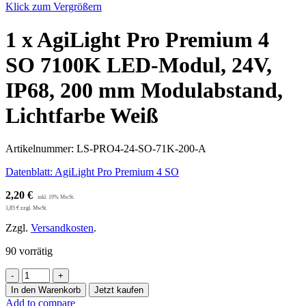
Klick zum Vergrößern
1 x AgiLight Pro Premium 4
SO 7100K LED-Modul, 24V,
IP68, 200 mm Modulabstand,
Lichtfarbe Weiß
Artikelnummer:
LS-PRO4-24-SO-71K-200-A
Datenblatt: AgiLight Pro Premium 4 SO
2,20
€
1,85
€
zzgl. MwSt.
Zzgl.
Versandkosten
.
90 vorrätig
1
x
In den Warenkorb
Jetzt kaufen
AgiLight
Add to compare