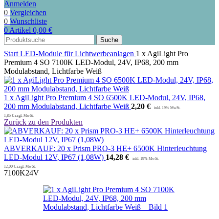
Anmelden
0
Vergleichen
0
Wunschliste
0
Artikel
0,00
€
Suche
Start
LED-Module für Lichtwerbeanlagen
1 x AgiLight Pro
Premium 4 SO 7100K LED-Modul, 24V, IP68, 200 mm
Modulabstand, Lichtfarbe Weiß
1 x AgiLight Pro Premium 4 SO 6500K LED-Modul, 24V, IP68,
200 mm Modulabstand, Lichtfarbe Weiß
2,20
€
1,85
€
zzgl. MwSt.
Zurück zu den Produkten
ABVERKAUF: 20 x Prism PRO-3 HE+ 6500K Hinterleuchtung
LED-Modul 12V, IP67 (1,08W)
14,28
€
12,00
€
zzgl. MwSt.
7100K
24V