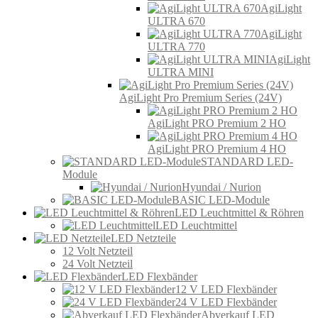
AgiLight
ULTRA 670
AgiLight
ULTRA 770
AgiLight
ULTRA MINI
AgiLight Pro Premium Series (24V)
AgiLight PRO Premium 2 HO
AgiLight PRO Premium 4 HO
STANDARD LED-
Module
Hyundai / Nurion
BASIC LED-Module
LED Leuchtmittel & Röhren
LED Leuchtmittel
LED Netzteile
12 Volt Netzteil
24 Volt Netzteil
LED Flexbänder
12 V LED Flexbänder
24 V LED Flexbänder
Abverkauf LED