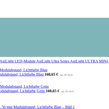
AgiLight LED-Module
AgiLight Ultra Series
AgiLight ULTRA MINI
ulabstand, Lichtfarbe Blau
160,65
€
dulabstand, Lichtfarbe Grün
160,65
€