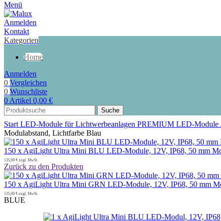
Menü
Anmelden
Kontakt
Kategorien
Home
Anmelden
0
Vergleichen
0
Wunschliste
0
Artikel
0,00
€
Suche
Start
LED-Module für Lichtwerbeanlagen
PREMIUM LED-Module
Modulabstand, Lichtfarbe Blau
150 x AgiLight Ultra Mini BLU LED-Module, 12V, IP68, 50 mm Mod
135,00
€
zzgl. MwSt.
Zurück zu den Produkten
150 x AgiLight Ultra Mini GRN LED-Module, 12V, IP68, 50 mm Mo
135,00
€
zzgl. MwSt.
BLUE