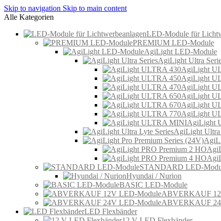
Skip to navigation
Skip to main content
Alle Kategorien
LED-Module für Licht
PREMIUM LED-Module
AgiLight LED-Module
AgiLight Ultra Seri
AgiLight U
AgiLight U
AgiLight U
AgiLight U
AgiLight U
AgiLight U
AgiLight
AgiLight Ultra
AgiLi
Agi
Agi
STANDARD LED-Modu
Hyundai / Nurion
BASIC LED-Module
ABVERKAUF 12V
ABVERKAUF 24V
LED Flexbänder
12 V LED Flexbänder