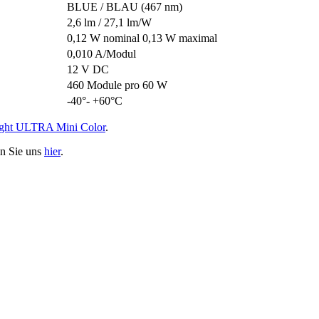
BLUE / BLAU (467 nm)
2,6 lm / 27,1 lm/W
0,12 W nominal 0,13 W maximal
0,010 A/Modul
12 V DC
460 Module pro 60 W
-40°- +60°C
ight ULTRA Mini Color
.
en Sie uns
hier
.