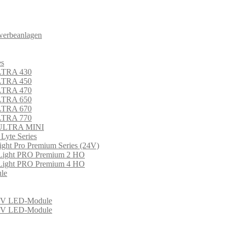
werbeanlagen
es
LTRA 430
LTRA 450
LTRA 470
LTRA 650
LTRA 670
LTRA 770
 ULTRA MINI
 Lyte Series
ght Pro Premium Series (24V)
Light PRO Premium 2 HO
Light PRO Premium 4 HO
le
 LED-Module
 LED-Module