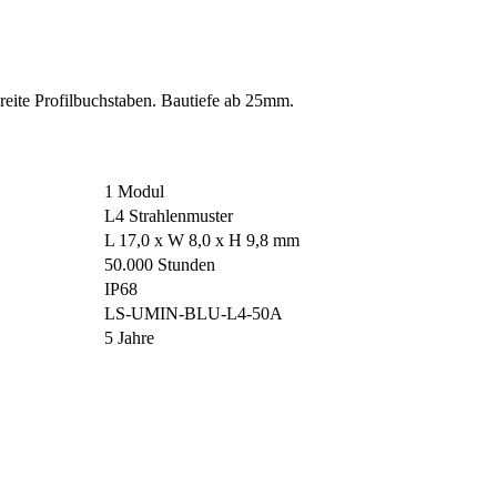
reite Profilbuchstaben. Bautiefe ab 25mm.
1 Modul
L4 Strahlenmuster
L 17,0 x W 8,0 x H 9,8 mm
50.000 Stunden
IP68
LS-UMIN-BLU-L4-50A
5 Jahre