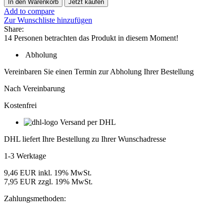
In den Warenkorb
Jetzt kaufen
AgiLight
Add to compare
Ultra
Zur Wunschliste hinzufügen
Mini
Share:
BLU
14
Personen betrachten das Produkt in diesem Moment!
LED-
Modul,
Abholung
12V,
IP68,
Vereinbaren Sie einen Termin zur Abholung Ihrer Bestellung
50
mm
Nach Vereinbarung
Modulabstand,
Kostenfrei
Lichtfarbe
Blau
Versand per DHL
Menge
DHL liefert Ihre Bestellung zu Ihrer Wunschadresse
1-3 Werktage
9,46 EUR inkl. 19% MwSt.
7,95 EUR zzgl. 19% MwSt.
Zahlungsmethoden: