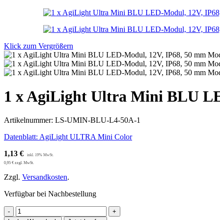
Klick zum Vergrößern
1 x AgiLight Ultra Mini BLU L
Artikelnummer:
LS-UMIN-BLU-L4-50A-1
Datenblatt: AgiLight ULTRA Mini Color
1,13
€
0,95
€
zzgl. MwSt.
Zzgl.
Versandkosten
.
Verfügbar bei Nachbestellung
1
x