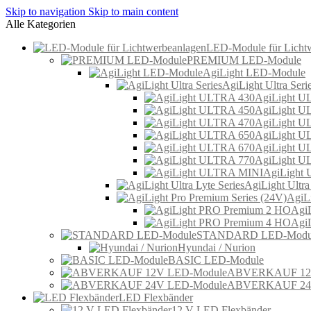
Skip to navigation
Skip to main content
Alle Kategorien
LED-Module für Licht
PREMIUM LED-Module
AgiLight LED-Module
AgiLight Ultra Seri
AgiLight U
AgiLight U
AgiLight U
AgiLight U
AgiLight U
AgiLight U
AgiLight
AgiLight Ultra
AgiLi
Agi
Agi
STANDARD LED-Modu
Hyundai / Nurion
BASIC LED-Module
ABVERKAUF 12V
ABVERKAUF 24V
LED Flexbänder
12 V LED Flexbänder