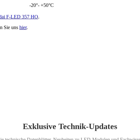
-20°- +50°C
ndai F-LED 357 HO
.
en Sie uns
hier
.
Exklusive Technik-Updates
Sie technische Datenblätter, Neuheiten zu LED-Modulen und Fachwissen