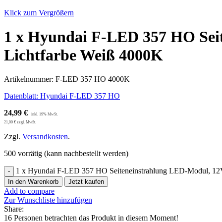
Klick zum Vergrößern
1 x Hyundai F-LED 357 HO Sei
Lichtfarbe Weiß 4000K
Artikelnummer:
F-LED 357 HO 4000K
Datenblatt: Hyundai F-LED 357 HO
24,99
€
21,00
€
zzgl. MwSt.
Zzgl.
Versandkosten
.
500 vorrätig (kann nachbestellt werden)
1 x Hyundai F-LED 357 HO Seiteneinstrahlung LED-Modul, 12
In den Warenkorb
Jetzt kaufen
Add to compare
Zur Wunschliste hinzufügen
Share:
16
Personen betrachten das Produkt in diesem Moment!