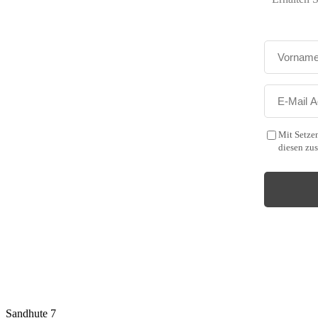
Mit Setzen
diesen zu
Malux
Innovative Lichttechnik GmbH
Sandhute 7