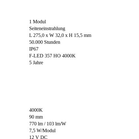
1 Modul
Seiteneinstrahlung
L 275,0 x W 32,0 x H 15,5 mm
50.000 Stunden
IP67
F-LED 357 HO 4000K
5 Jahre
4000K
90 mm
770 lm / 103 lm/W
7,5 W/Modul
12 V DC