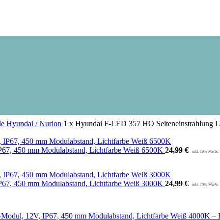
le
Hyundai / Nurion
1 x Hyundai F-LED 357 HO Seiteneinstrahlung 
P67, 450 mm Modulabstand, Lichtfarbe Weiß 6500K
24,99
€
P67, 450 mm Modulabstand, Lichtfarbe Weiß 3000K
24,99
€