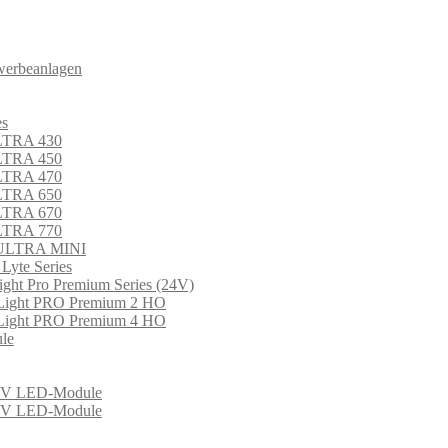
werbeanlagen
es
LTRA 430
LTRA 450
LTRA 470
LTRA 650
LTRA 670
LTRA 770
 ULTRA MINI
 Lyte Series
ght Pro Premium Series (24V)
Light PRO Premium 2 HO
Light PRO Premium 4 HO
le
 LED-Module
 LED-Module