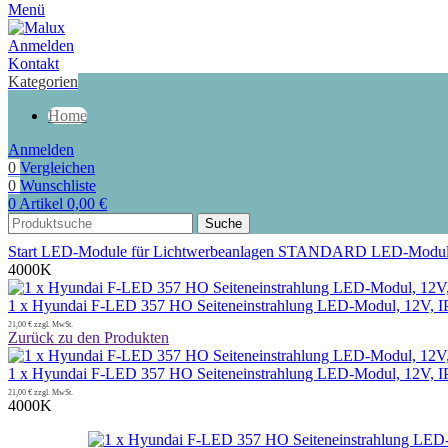
Menü
Anmelden
Kontakt
Kategorien
Home
Anmelden
0
Vergleichen
0
Wunschliste
0
Artikel
0,00
€
Suche
Start
LED-Module für Lichtwerbeanlagen
STANDARD LED-Modu
4000K
1 x Hyundai F-LED 357 HO Seiteneinstrahlung LED-Modul, 12V, I
21,00
€
zzgl. MwSt.
Zurück zu den Produkten
1 x Hyundai F-LED 357 HO Seiteneinstrahlung LED-Modul, 12V, I
21,00
€
zzgl. MwSt.
4000K