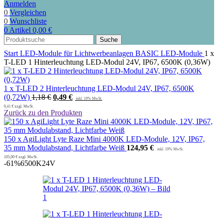
Anmelden
0
Vergleichen
0
Wunschliste
0
Artikel
0,00
€
Suche
Start
LED-Module für Lichtwerbeanlagen
BASIC LED-Module
1 x
T-LED 1 Hinterleuchtung LED-Modul 24V, IP67, 6500K (0,36W)
1 x T-LED 2 Hinterleuchtung LED-Modul 24V, IP67, 6500K
Ursprünglicher
Aktueller
(0,72W)
1,18
€
0,49
€
Preis
Preis
0,41
€
zzgl. MwSt.
Zurück zu den Produkten
war:
ist:
1,18 €
0,49 €.
150 x AgiLight Lyte Raze Mini 4000K LED-Module, 12V, IP67,
35 mm Modulabstand, Lichtfarbe Weiß
124,95
€
105,00
€
zzgl. MwSt.
-61%
6500K
24V