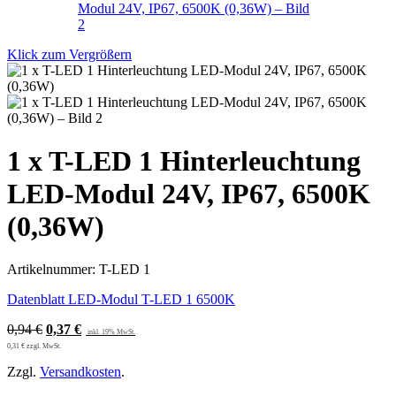
Klick zum Vergrößern
1 x T-LED 1 Hinterleuchtung
LED-Modul 24V, IP67, 6500K
(0,36W)
Artikelnummer:
T-LED 1
Datenblatt LED-Modul T-LED 1 6500K
Ursprünglicher
Aktueller
0,94
€
0,37
€
Preis
Preis
0,31
€
zzgl. MwSt.
war:
ist:
Zzgl.
Versandkosten
.
0,94 €
0,37 €.