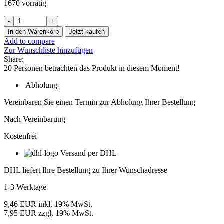
1670 vorrätig
1
x
In den Warenkorb
Jetzt kaufen
T-
Add to compare
LED
Zur Wunschliste hinzufügen
1
Share:
Hinterleuchtung
20
Personen betrachten das Produkt in diesem Moment!
LED-
Modul
Abholung
24V,
IP67,
Vereinbaren Sie einen Termin zur Abholung Ihrer Bestellung
6500K
(0,36W)
Nach Vereinbarung
Menge
Kostenfrei
Versand per DHL
DHL liefert Ihre Bestellung zu Ihrer Wunschadresse
1-3 Werktage
9,46 EUR inkl. 19% MwSt.
7,95 EUR zzgl. 19% MwSt.