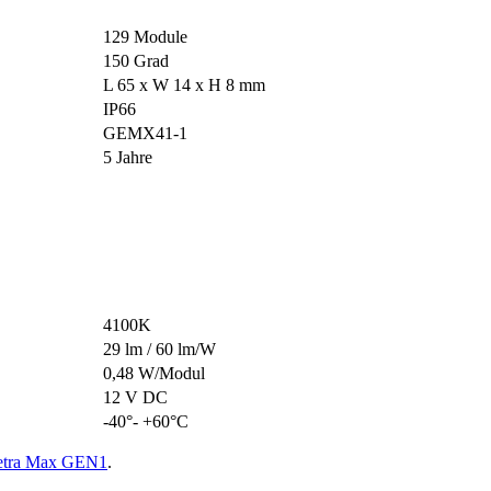
129 Module
150 Grad
L 65 x W 14 x H 8 mm
IP66
GEMX41-1
5 Jahre
4100K
29 lm / 60 lm/W
0,48 W/Modul
12 V DC
-40°- +60°C
Tetra Max GEN1
.