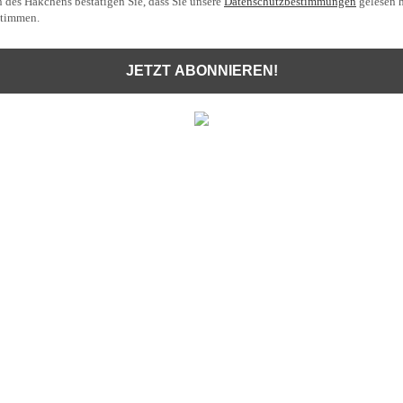
 des Häkchens bestätigen Sie, dass Sie unsere
Datenschutzbestimmungen
gelesen 
stimmen.
JETZT ABONNIEREN!