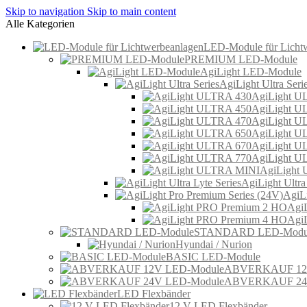
Skip to navigation
Skip to main content
Alle Kategorien
LED-Module für Licht
PREMIUM LED-Module
AgiLight LED-Module
AgiLight Ultra Seri
AgiLight U
AgiLight U
AgiLight U
AgiLight U
AgiLight U
AgiLight U
AgiLight
AgiLight Ultra
AgiLi
Agi
Agi
STANDARD LED-Modu
Hyundai / Nurion
BASIC LED-Module
ABVERKAUF 12V
ABVERKAUF 24V
LED Flexbänder
12 V LED Flexbänder