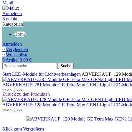
Menü
Anmelden
Kontakt
Kategorien
Home
Anmelden
0
Vergleichen
0
Wunschliste
0
Artikel
0,00
€
Suche
Start
LED-Module für Lichtwerbeanlagen
ABVERKAUF: 129 Module 
ABVERKAUF: 281 Module GE Tetra Max GEN2 Light LED-Module,
525,47
€
zzgl. MwSt.
Zurück zu den Produkten
ABVERKAUF: 128 Module GE Tetra Max GEN1 Light LED-Module,
377,60
€
zzgl. MwSt.
Klick zum Vergrößern