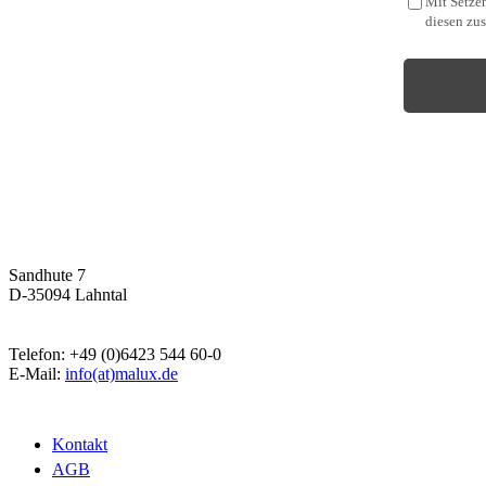
Mit Setzen
diesen zu
Malux
Innovative Lichttechnik GmbH
Sandhute 7
D-35094 Lahntal
Telefon: +49 (0)6423 544 60-0
E-Mail:
info(at)malux.de
Kontakt
AGB