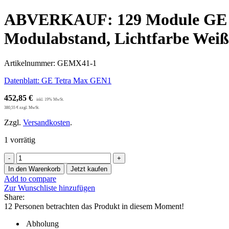
ABVERKAUF: 129 Module GE T
Modulabstand, Lichtfarbe Wei
Artikelnummer:
GEMX41-1
Datenblatt: GE Tetra Max GEN1
452,85
€
380,55
€
zzgl. MwSt.
Zzgl.
Versandkosten
.
1 vorrätig
ABVERKAUF:
129
In den Warenkorb
Jetzt kaufen
Module
Add to compare
GE
Zur Wunschliste hinzufügen
Tetra
Share:
Max
12
Personen betrachten das Produkt in diesem Moment!
GEN1
Light
Abholung