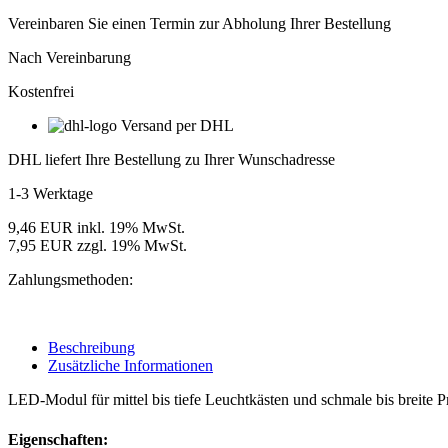
LED-
Module,
Vereinbaren Sie einen Termin zur Abholung Ihrer Bestellung
12V
IP66,
Nach Vereinbarung
150
Kostenfrei
mm
Modulabstand,
Versand per DHL
Lichtfarbe
Weiß
DHL liefert Ihre Bestellung zu Ihrer Wunschadresse
4100K
Menge
1-3 Werktage
9,46 EUR inkl. 19% MwSt.
7,95 EUR zzgl. 19% MwSt.
Zahlungsmethoden:
Beschreibung
Zusätzliche Informationen
LED-Modul für mittel bis tiefe Leuchtkästen und schmale bis breite 
Eigenschaften: