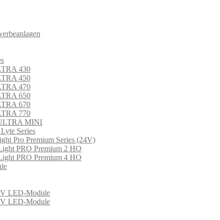
werbeanlagen
es
LTRA 430
LTRA 450
LTRA 470
LTRA 650
LTRA 670
LTRA 770
 ULTRA MINI
 Lyte Series
ght Pro Premium Series (24V)
Light PRO Premium 2 HO
Light PRO Premium 4 HO
le
 LED-Module
 LED-Module