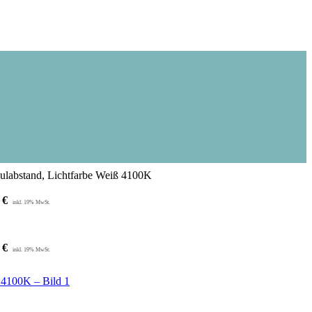
bstand, Lichtfarbe Weiß 4100K
1
€
4
€