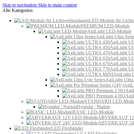
Skip to navigation
Skip to main content
Alle Kategorien
LED-Module für Licht
PREMIUM LED-Module
AgiLight LED-Module
AgiLight Ultra Seri
AgiLight U
AgiLight U
AgiLight U
AgiLight U
AgiLight U
AgiLight U
AgiLight
AgiLight Ultra
AgiLi
Agi
Agi
STANDARD LED-Modu
Hyundai / Nurion
BASIC LED-Module
ABVERKAUF 12V
ABVERKAUF 24V
LED Flexbänder
12 V LED Flexbänder