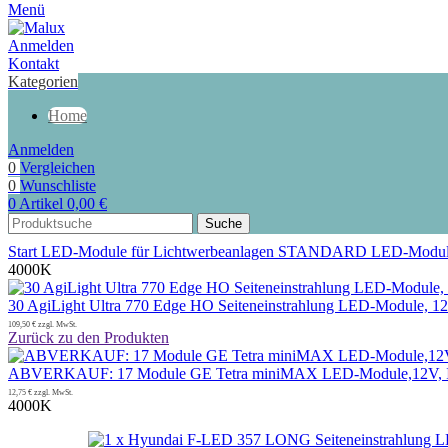
Menü
Anmelden
Kontakt
Kategorien
Home
Anmelden
0
Vergleichen
0
Wunschliste
0
Artikel
0,00
€
Suche
Start
LED-Module für Lichtwerbeanlagen
STANDARD LED-Modu
4000K
30 AgiLight Ultra 770 Edge HO Seiteneinstrahlung LED-Module, 1
109,50
€
zzgl. MwSt.
Zurück zu den Produkten
ABVERKAUF: 17 Module GE Tetra miniMAX LED-Module,12V, IP6
12,75
€
zzgl. MwSt.
4000K