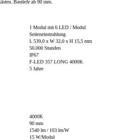
tkästen. Bautiefe ab 90 mm.
1 Modul mit 6 LED / Modul
Seiteneinstrahlung
L 539,0 x W 32,0 x H 15,5 mm
50.000 Stunden
IP67
F-LED 357 LONG 4000K
5 Jahre
4000K
90 mm
1540 lm / 103 lm/W
15 W/Modul