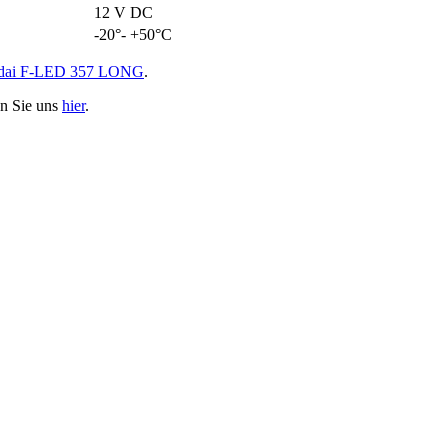
12 V DC
-20°- +50°C
ndai F-LED 357 LONG
.
en Sie uns
hier
.