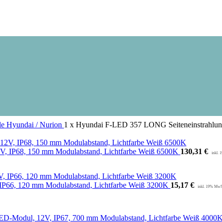
le
Hyundai / Nurion
1 x Hyundai F-LED 357 LONG Seiteneinstrahlun
2V, IP68, 150 mm Modulabstand, Lichtfarbe Weiß 6500K
130,31
€
6, 120 mm Modulabstand, Lichtfarbe Weiß 3200K
15,17
€