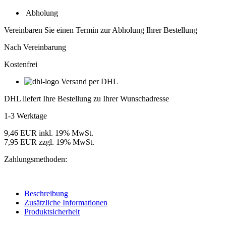
LONG
Seiteneinstrahlung
Abholung
LED-
Modul,
Vereinbaren Sie einen Termin zur Abholung Ihrer Bestellung
12V,
IP67,
Nach Vereinbarung
700
Kostenfrei
mm
Modulabstand,
Versand per DHL
Lichtfarbe
Weiß
DHL liefert Ihre Bestellung zu Ihrer Wunschadresse
4000K
Menge
1-3 Werktage
9,46 EUR inkl. 19% MwSt.
7,95 EUR zzgl. 19% MwSt.
Zahlungsmethoden:
Beschreibung
Zusätzliche Informationen
Produktsicherheit