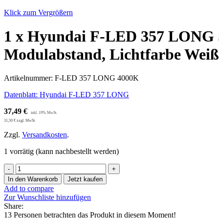
Klick zum Vergrößern
1 x Hyundai F-LED 357 LONG S
Modulabstand, Lichtfarbe Wei
Artikelnummer:
F-LED 357 LONG 4000K
Datenblatt: Hyundai F-LED 357 LONG
37,49
€
31,50
€
zzgl. MwSt.
Zzgl.
Versandkosten
.
1 vorrätig (kann nachbestellt werden)
1
x
In den Warenkorb
Jetzt kaufen
Hyundai
Add to compare
F-
Zur Wunschliste hinzufügen
LED
Share:
357
13
Personen betrachten das Produkt in diesem Moment!