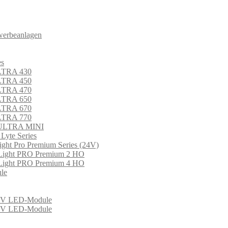
werbeanlagen
es
LTRA 430
LTRA 450
LTRA 470
LTRA 650
LTRA 670
LTRA 770
 ULTRA MINI
 Lyte Series
ght Pro Premium Series (24V)
Light PRO Premium 2 HO
Light PRO Premium 4 HO
le
 LED-Module
 LED-Module