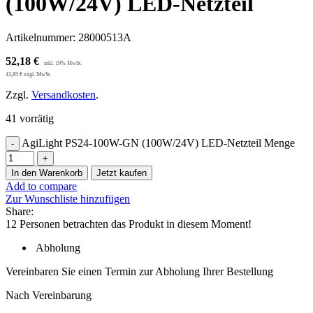
(100W/24V) LED-Netzteil
Artikelnummer:
28000513A
52,18
€
43,85
€
zzgl. MwSt.
Zzgl.
Versandkosten
.
41 vorrätig
AgiLight PS24-100W-GN (100W/24V) LED-Netzteil Menge
In den Warenkorb
Jetzt kaufen
Add to compare
Zur Wunschliste hinzufügen
Share:
12
Personen betrachten das Produkt in diesem Moment!
Abholung
Vereinbaren Sie einen Termin zur Abholung Ihrer Bestellung
Nach Vereinbarung