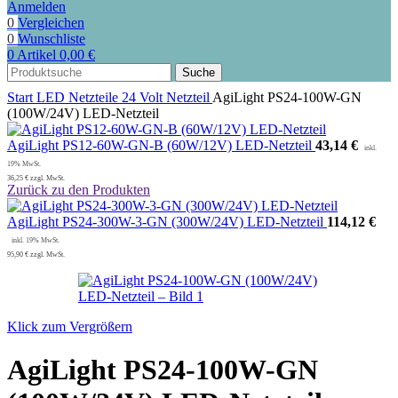
Anmelden
0
Vergleichen
0
Wunschliste
0
Artikel
0,00
€
Suche
Start
LED Netzteile
24 Volt Netzteil
AgiLight PS24-100W-GN
(100W/24V) LED-Netzteil
AgiLight PS12-60W-GN-B (60W/12V) LED-Netzteil
43,14
€
36,25
€
zzgl. MwSt.
Zurück zu den Produkten
AgiLight PS24-300W-3-GN (300W/24V) LED-Netzteil
114,12
€
95,90
€
zzgl. MwSt.
Klick zum Vergrößern
AgiLight PS24-100W-GN