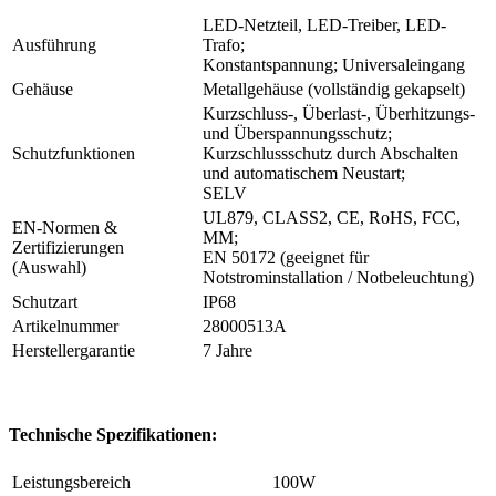
LED-Netzteil, LED-Treiber, LED-
Ausführung
Trafo;
Konstantspannung; Universaleingang
Gehäuse
Metallgehäuse (vollständig gekapselt)
Kurzschluss-, Überlast-, Überhitzungs-
und Überspannungsschutz;
Schutzfunktionen
Kurzschlussschutz durch Abschalten
und automatischem Neustart;
SELV
UL879, CLASS2, CE, RoHS, FCC,
EN-Normen &
MM;
Zertifizierungen
EN 50172 (geeignet für
(Auswahl)
Notstrominstallation / Notbeleuchtung)
Schutzart
IP68
Artikelnummer
28000513A
Herstellergarantie
7 Jahre
Technische Spezifikationen:
Leistungsbereich
100W