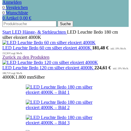
Anmelden
0
Vergleichen
0
Wunschliste
0
Artikel
0,00
€
Suche
Start
LED Hänge- & Stehleuchten
LED Leuchte Iledo 180 cm
silber eloxiert 4000K
LED Leuchte Iledo 60 cm silber eloxiert 4000K
181,48
€
152,50
€
zzgl. MwSt.
Zurück zu den Produkten
LED Leuchte Iledo 120 cm silber eloxiert 4000K
224,61
€
188,75
€
zzgl. MwSt.
4000K
1.800 mm
Silber