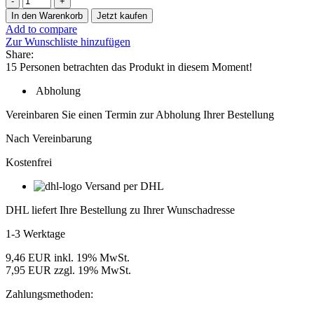
Leuchte
In den Warenkorb
Jetzt kaufen
Iledo
Add to compare
180
Zur Wunschliste hinzufügen
cm
Share:
silber
15
Personen betrachten das Produkt in diesem Moment!
eloxiert
4000K
Abholung
Menge
Vereinbaren Sie einen Termin zur Abholung Ihrer Bestellung
Nach Vereinbarung
Kostenfrei
Versand per DHL
DHL liefert Ihre Bestellung zu Ihrer Wunschadresse
1-3 Werktage
9,46 EUR inkl. 19% MwSt.
7,95 EUR zzgl. 19% MwSt.
Zahlungsmethoden: