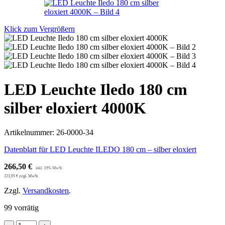
Klick zum Vergrößern
LED Leuchte Iledo 180 cm
silber eloxiert 4000K
Artikelnummer:
26-0000-34
Datenblatt für LED Leuchte ILEDO 180 cm – silber eloxiert
266,50
€
223,95
€
zzgl. MwSt.
Zzgl.
Versandkosten
.
99 vorrätig
LED