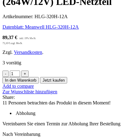
(264W/12V) LED-Netzteil
Artikelnummer:
HLG-320H-12A
Datenblatt: Meanwell HLG-320H-12A
89,37
€
75,10
€
zzgl. MwSt.
Zzgl.
Versandkosten
.
3 vorrätig
Meanwell
HLG-
In den Warenkorb
Jetzt kaufen
320H-
Add to compare
12A
Zur Wunschliste hinzufügen
(264W/12V)
Share:
LED-
11
Personen betrachten das Produkt in diesem Moment!
Netzteil
Menge
Abholung
Vereinbaren Sie einen Termin zur Abholung Ihrer Bestellung
Nach Vereinbarung