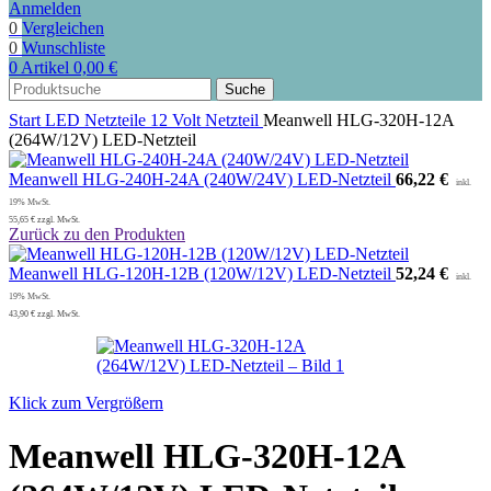
Anmelden
0
Vergleichen
0
Wunschliste
0
Artikel
0,00
€
Suche
Start
LED Netzteile
12 Volt Netzteil
Meanwell HLG-320H-12A
(264W/12V) LED-Netzteil
Meanwell HLG-240H-24A (240W/24V) LED-Netzteil
66,22
€
55,65
€
zzgl. MwSt.
Zurück zu den Produkten
Meanwell HLG-120H-12B (120W/12V) LED-Netzteil
52,24
€
43,90
€
zzgl. MwSt.
Klick zum Vergrößern
Meanwell HLG-320H-12A