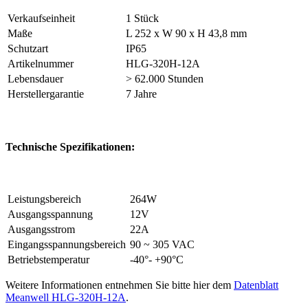
Verkaufseinheit
1 Stück
Maße
L 252 x W 90 x H 43,8 mm
Schutzart
IP65
Artikelnummer
HLG-320H-12A
Lebensdauer
> 62.000 Stunden
Herstellergarantie
7 Jahre
Technische Spezifikationen:
Leistungsbereich
264W
Ausgangsspannung
12V
Ausgangsstrom
22A
Eingangsspannungsbereich
90 ~ 305 VAC
Betriebstemperatur
-40°- +90°C
Weitere Informationen entnehmen Sie bitte hier dem
Datenblatt
Meanwell HLG-320H-12A
.