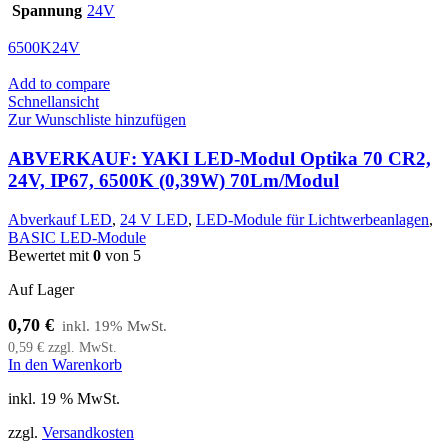
Spannung
24V
6500K
24V
Add to compare
Schnellansicht
Zur Wunschliste hinzufügen
ABVERKAUF: YAKI LED-Modul Optika 70 CR2,
24V, IP67, 6500K (0,39W) 70Lm/Modul
Abverkauf LED
,
24 V LED
,
LED-Module für Lichtwerbeanlagen
,
BASIC LED-Module
Bewertet mit
0
von 5
Auf Lager
0,70
€
0,59
€
zzgl. MwSt.
In den Warenkorb
inkl. 19 % MwSt.
zzgl.
Versandkosten