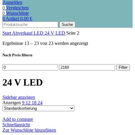
Anmelden
0
Vergleichen
0
Wunschliste
0
Artikel
0,00
€
Suche
Start
Abverkauf LED
24 V LED
Seite 2
Ergebnisse 13 – 23 von 23 werden angezeigt
Nach Preis filtern
Min.
Max.
Filter
Preis
Preis
24 V LED
Sidebar anzeigen
Anzeigen
9
12
18
24
Add to compare
Schnellansicht
Zur Wunschliste hinzufügen