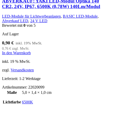
ABVERKAUF: YAKI LED-Modul Optika 140
CR2, 24V, IP67, 6500K (0,78W) 140Lm/Modul
LED-Module für Lichtwerbeanlagen
,
BASIC LED-Module
,
Abverkauf LED
,
24 V LED
Bewertet mit
0
von 5
Auf Lager
0,90
€
0,76
€
zzgl. MwSt.
In den Warenkorb
inkl. 19 % MwSt.
zzgl.
Versandkosten
Lieferzeit:
1-2 Werktage
Artikelnummer:
22020099
Maße
5,0 × 1,4 × 1,0 cm
Lichtfarbe
6500K