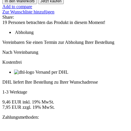
In den Warenkorb
Jetzt kaufen
AgiLight
Add to compare
Ultra
Zur Wunschliste hinzufügen
Mini
Share:
5700K
19
Personen betrachten das Produkt in diesem Moment!
LED-
Modul,
Abholung
12V,
IP68,
Vereinbaren Sie einen Termin zur Abholung Ihrer Bestellung
50
mm
Nach Vereinbarung
Modulabstand,
Kostenfrei
Lichtfarbe
Weiß
Versand per DHL
Menge
DHL liefert Ihre Bestellung zu Ihrer Wunschadresse
1-3 Werktage
9,46 EUR inkl. 19% MwSt.
7,95 EUR zzgl. 19% MwSt.
Zahlungsmethoden: