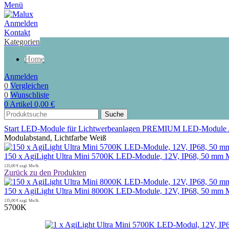
Menü
Anmelden
Kontakt
Kategorien
Home
Anmelden
0
Vergleichen
0
Wunschliste
0
Artikel
0,00
€
Suche
Start
LED-Module für Lichtwerbeanlagen
PREMIUM LED-Module
Modulabstand, Lichtfarbe Weiß
150 x AgiLight Ultra Mini 5700K LED-Module, 12V, IP68, 50 mm M
135,00
€
zzgl. MwSt.
Zurück zu den Produkten
150 x AgiLight Ultra Mini 8000K LED-Module, 12V, IP68, 50 mm M
135,00
€
zzgl. MwSt.
5700K