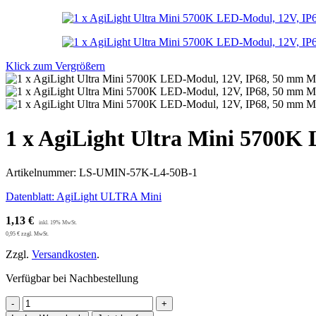
Klick zum Vergrößern
1 x AgiLight Ultra Mini 5700K
Artikelnummer:
LS-UMIN-57K-L4-50B-1
Datenblatt: AgiLight ULTRA Mini
1,13
€
0,95
€
zzgl. MwSt.
Zzgl.
Versandkosten
.
Verfügbar bei Nachbestellung
1
x