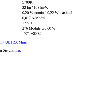
5700K
22 lm / 108 lm/W
0,20 W nominal 0,22 W maximal
0,017 A/Modul
12 V DC
276 Module pro 60 W
-40°- +60°C
Light ULTRA Mini
.
en Sie uns
hier
.