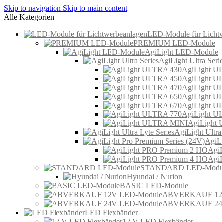
Skip to navigation
Skip to main content
Alle Kategorien
LED-Module für Licht
PREMIUM LED-Module
AgiLight LED-Module
AgiLight Ultra Seri
AgiLight U
AgiLight U
AgiLight U
AgiLight U
AgiLight U
AgiLight U
AgiLight
AgiLight Ultra
AgiLi
Agi
Agi
STANDARD LED-Modu
Hyundai / Nurion
BASIC LED-Module
ABVERKAUF 12V
ABVERKAUF 24V
LED Flexbänder
12 V LED Flexbänder