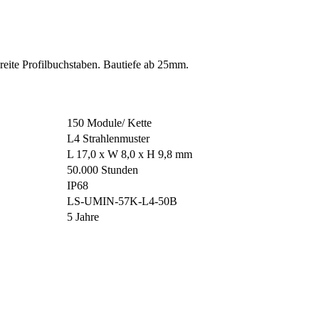
reite Profilbuchstaben. Bautiefe ab 25mm.
150 Module/ Kette
L4 Strahlenmuster
L 17,0 x W 8,0 x H 9,8 mm
50.000 Stunden
IP68
LS-UMIN-57K-L4-50B
5 Jahre