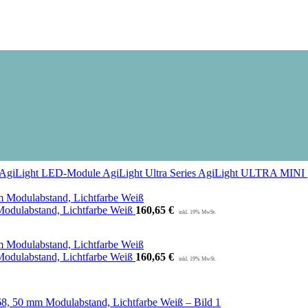
AgiLight LED-Module
AgiLight Ultra Series
AgiLight ULTRA MINI
odulabstand, Lichtfarbe Weiß
160,65
€
odulabstand, Lichtfarbe Weiß
160,65
€