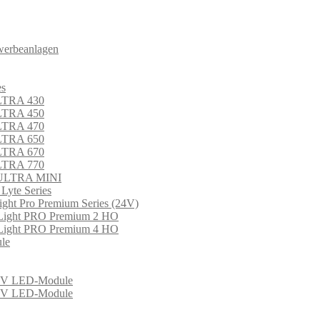
werbeanlagen
es
LTRA 430
LTRA 450
LTRA 470
LTRA 650
LTRA 670
LTRA 770
 ULTRA MINI
 Lyte Series
ght Pro Premium Series (24V)
Light PRO Premium 2 HO
Light PRO Premium 4 HO
le
 LED-Module
 LED-Module