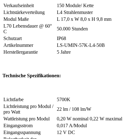
Verkaufseinheit
150 Module/ Kette
Lichtstärkeverteilung
L4 Strahlenmuster
Modul Maße
L 17,0 x W 8,0 x H 9,8 mm
L70 Lebensdauer @ 60°
50.000 Stunden
C
Schutzart
IP68
Artikelnummer
LS-UMIN-57K-L4-50B
Herstellergarantie
5 Jahre
Technische Spezifikationen:
Lichtfarbe
5700K
Lichtleistung pro Modul /
22 lm / 108 lm/W
pro Watt
Wattleistung pro Modul
0,20 W nominal 0,22 W maximal
Eingangsstrom
0,017 A/Modul
Eingangsspannung
12 V DC