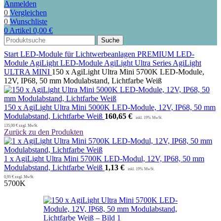
Anmelden
0
Vergleichen
0
Wunschliste
0
Artikel
0,00
€
Suche
Start
LED-Module für Lichtwerbeanlagen
PREMIUM LED-
Module
AgiLight LED-Module
AgiLight Ultra Series
AgiLight
ULTRA MINI
150 x AgiLight Ultra Mini 5700K LED-Module,
12V, IP68, 50 mm Modulabstand, Lichtfarbe Weiß
150 x AgiLight Ultra Mini 5000K LED-Module, 12V, IP68, 50 mm
Modulabstand, Lichtfarbe Weiß
160,65
€
135,00
€
zzgl. MwSt.
Zurück zu den Produkten
1 x AgiLight Ultra Mini 5700K LED-Modul, 12V, IP68, 50 mm
Modulabstand, Lichtfarbe Weiß
1,13
€
0,95
€
zzgl. MwSt.
5700K