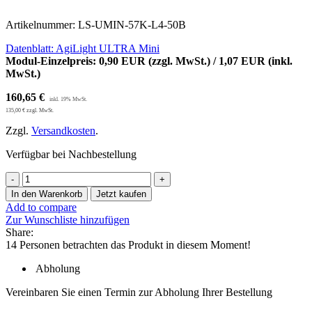
Artikelnummer:
LS-UMIN-57K-L4-50B
Datenblatt: AgiLight ULTRA Mini
Modul-Einzelpreis: 0,90 EUR (zzgl. MwSt.) / 1,07 EUR (inkl.
MwSt.)
160,65
€
135,00
€
zzgl. MwSt.
Zzgl.
Versandkosten
.
Verfügbar bei Nachbestellung
150
x
In den Warenkorb
Jetzt kaufen
AgiLight
Add to compare
Ultra
Zur Wunschliste hinzufügen
Mini
Share:
5700K
14
Personen betrachten das Produkt in diesem Moment!
LED-
Module,
Abholung
12V,
IP68,
Vereinbaren Sie einen Termin zur Abholung Ihrer Bestellung
50