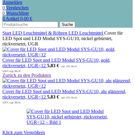
Anmelden
0
Vergleichen
0
Wunschliste
0
Artikel
0,00
€
Suche
Start
LED Leuchtmittel & Röhren
LED Leuchtmittel
Cover für
LED Spot und LED Modul SYS-GU10, nickel gebürstet,
rückversetzt, UGR
Cover für LED Spot und LED Modul SYS-GU10, gold,
rückversetzt, UGR<12
5,83
€
4,90
€
zzgl. MwSt.
Zurück zu den Produkten
Cover für LED Spot und LED Modul SYS-GU10, alu glänzend,
rückversetzt, UGR<12
5,83
€
4,90
€
zzgl. MwSt.
Klick zum Vergrößern