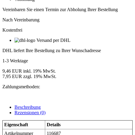
GU10,
nickel
Vereinbaren Sie einen Termin zur Abholung Ihrer Bestellung
gebürstet,
rückversetzt,
Nach Vereinbarung
UGR
Kostenfrei
Menge
Versand per DHL
DHL liefert Ihre Bestellung zu Ihrer Wunschadresse
1-3 Werktage
9,46 EUR inkl. 19% MwSt.
7,95 EUR zzgl. 19% MwSt.
Zahlungsmethoden:
Beschreibung
Rezensionen (0)
Eigenschaft
Details
Artikelnummer
116687