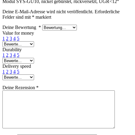
Modul SYS-GU10, nickel gebürstet, rückversetzt, UGR<12“
Deine E-Mail-Adresse wird nicht veröffentlicht.
Erforderliche
Felder sind mit
*
markiert
Deine Bewertung
*
Value for money
1
2
3
4
5
Durability
1
2
3
4
5
Delivery speed
1
2
3
4
5
Deine Rezension
*