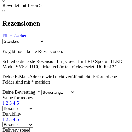
0
Bewertet mit
1
von 5
0
Rezensionen
Filter löschen
Es gibt noch keine Rezensionen.
Schreibe die erste Rezension für „Cover für LED Spot und LED
Modul SYS-GU10, nickel gebürstet, rückversetzt, UGR<12“
Deine E-Mail-Adresse wird nicht veröffentlicht.
Erforderliche
Felder sind mit
*
markiert
Deine Bewertung
*
Value for money
1
2
3
4
5
Durability
1
2
3
4
5
Delivery speed