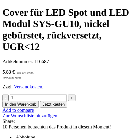
Cover für LED Spot und LED
Modul SYS-GU10, nickel
gebürstet, rückversetzt,
UGR<12
Artikelnummer:
116687
5,83
€
4,90
€
zzgl. MwSt.
Zzgl.
Versandkosten
.
Cover
für
In den Warenkorb
Jetzt kaufen
LED
Add to compare
Spot
Zur Wunschliste hinzufügen
und
Share:
LED
10
Personen betrachten das Produkt in diesem Moment!
Modul
SYS-
Abholung