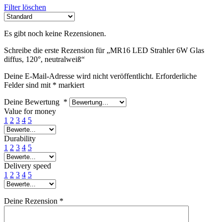
Filter löschen
Es gibt noch keine Rezensionen.
Schreibe die erste Rezension für „MR16 LED Strahler 6W Glas
diffus, 120°, neutralweiß“
Deine E-Mail-Adresse wird nicht veröffentlicht.
Erforderliche
Felder sind mit
*
markiert
Deine Bewertung
*
Value for money
1
2
3
4
5
Durability
1
2
3
4
5
Delivery speed
1
2
3
4
5
Deine Rezension
*