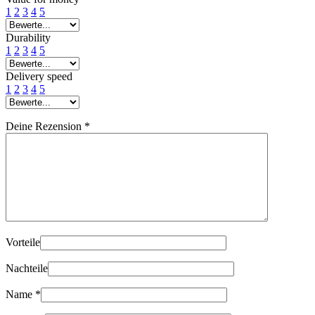
1
2
3
4
5
Durability
1
2
3
4
5
Delivery speed
1
2
3
4
5
Deine Rezension
*
Vorteile
Nachteile
Name
*