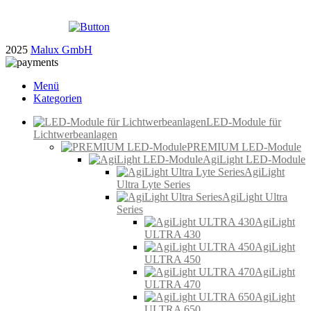
2025
Malux GmbH
Menü
Kategorien
LED-Module für
Lichtwerbeanlagen
PREMIUM LED-Module
AgiLight LED-Module
AgiLight
Ultra Lyte Series
AgiLight Ultra
Series
AgiLight
ULTRA 430
AgiLight
ULTRA 450
AgiLight
ULTRA 470
AgiLight
ULTRA 650