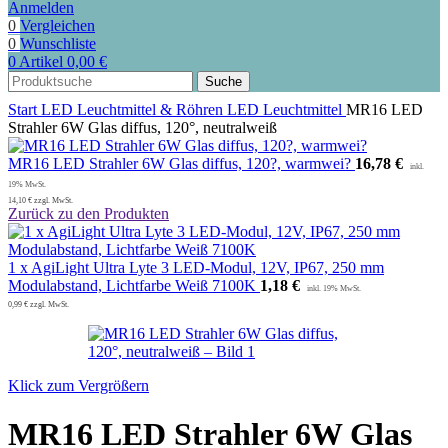
Anmelden
0
Vergleichen
0
Wunschliste
0
Artikel
0,00
€
Suche
Start
LED Leuchtmittel & Röhren
LED Leuchtmittel
MR16 LED
Strahler 6W Glas diffus, 120°, neutralweiß
MR16 LED Strahler 6W Glas diffus, 120?, warmwei?
16,78
€
14,10
€
zzgl. MwSt.
Zurück zu den Produkten
1 x AgiLight Ultra Lyte 3 LED-Modul, 12V, IP67, 250 mm
Modulabstand, Lichtfarbe Weiß 7100K
1,18
€
0,99
€
zzgl. MwSt.
Klick zum Vergrößern
MR16 LED Strahler 6W Glas