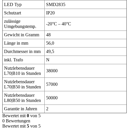
LED Typ
SMD2835
Schutzart
IP20
zulässige
-20°C – 40°C
Umgebungstemp.
Gewicht in Gramm
48
Länge in mm
56,0
Durchmesser in mm
49,5
inkl. Trafo
N
Nutzlebensdauer
38000
L70|B10 in Stunden
Nutzlebensdauer
57000
L70|B50 in Stunden
Nutzlebensdauer
50000
L80|B50 in Stunden
Garantie in Jahren
2
Bewertet mit
0
von 5
0 Bewertungen
Bewertet mit
5
von 5