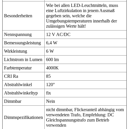
Wie bei allen LED-Leuchtmitteln, muss
eine Luftzirkulation in jenem Ausmaß
Besonderheiten
gegeben sein, welche die
Umgebungstemperaturen innerhalb der
zulässigen Werte hält!
Nennspannung
12 V AC/DC
Bemessungsleistung
6,4 W
Wirkleistung
6 W
Lichtstrom in Lumen
600 lm
Farbtemperatur
4000K
CRI Ra
85
Abstrahlwinkel
120°
Abstrahlwinkeltyp
fix
Dimmbar
Nein
nicht dimmbar, Flickeranteil abhängig vom
verwendeten Trafo, Empfehlung: DC
Dimmspezifikationen
Gleichspannungstrafo zum Betrieb
verwenden