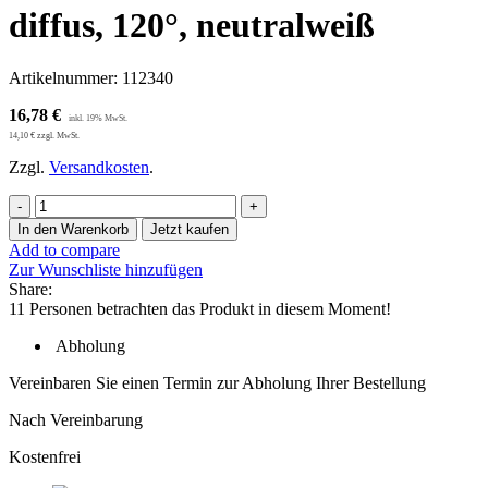
diffus, 120°, neutralweiß
Artikelnummer:
112340
16,78
€
14,10
€
zzgl. MwSt.
Zzgl.
Versandkosten
.
MR16
LED
In den Warenkorb
Jetzt kaufen
Strahler
Add to compare
6W
Zur Wunschliste hinzufügen
Glas
Share:
diffus,
11
Personen betrachten das Produkt in diesem Moment!
120°,
neutralweiß
Abholung
Menge
Vereinbaren Sie einen Termin zur Abholung Ihrer Bestellung
Nach Vereinbarung
Kostenfrei